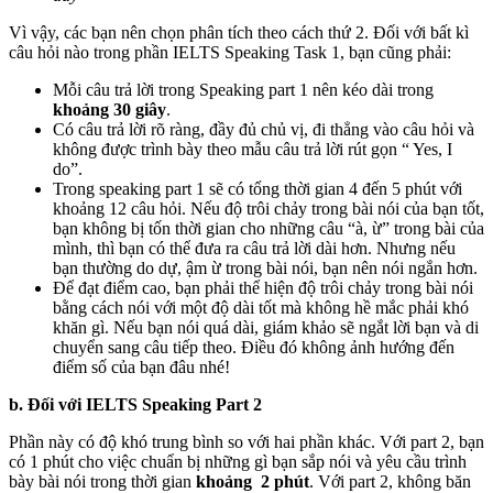
Vì vậy, các bạn nên chọn phân tích theo cách thứ 2. Đối với bất kì
câu hỏi nào trong phần IELTS Speaking Task 1, bạn cũng phải:
Mỗi câu trả lời trong Speaking part 1 nên kéo dài trong
khoảng 30 giây
.
Có câu trả lời rõ ràng, đầy đủ chủ vị, đi thẳng vào câu hỏi và
không được trình bày theo mẫu câu trả lời rút gọn “ Yes, I
do”.
Trong speaking part 1 sẽ có tổng thời gian 4 đến 5 phút với
khoảng 12 câu hỏi. Nếu độ trôi chảy trong bài nói của bạn tốt,
bạn không bị tốn thời gian cho những câu “à, ừ” trong bài của
mình, thì bạn có thể đưa ra câu trả lời dài hơn. Nhưng nếu
bạn thường do dự, ậm ừ trong bài nói, bạn nên nói ngắn hơn.
Để đạt điểm cao, bạn phải thể hiện độ trôi chảy trong bài nói
bằng cách nói với một độ dài tốt mà không hề mắc phải khó
khăn gì. Nếu bạn nói quá dài, giám khảo sẽ ngắt lời bạn và di
chuyển sang câu tiếp theo. Điều đó không ảnh hướng đến
điểm số của bạn đâu nhé!
b. Đối với IELTS Speaking Part 2
Phần này có độ khó trung bình so với hai phần khác. Với part 2, bạn
có 1 phút cho việc chuẩn bị những gì bạn sắp nói và yêu cầu trình
bày bài nói trong thời gian
khoảng 2 phút
. Với part 2, không băn