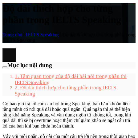
Độ dài thích hợp cho từng
phần trong IELTS Speaking
Trang chủ
/
IELTS Speaking
/
Độ dài thích hợp cho từng phần trong
IELTS Speaking
Mục lục nội dung
1. Tầm quan trọng của độ dài bài nói trong phần thi
IELTS Speaking
2. Độ dài thích hợp cho từng phần trong IELTS
Speaking
Có bao giờ trả lời các câu hỏi trong Speaking, bạn băn khoăn liệu
rằng mình có nói quá dài hoặc quá ngắn. Quá ngắn thì sẽ thể hiện
rằng khả năng Speaking và vận dụng ngôn từ không tốt, trong khí
quá dài thì sẽ bị overtime hoặc thậm chí giám khảo sẽ ngắt câu trả
lời của bạn khi bạn chưa hoàn thành.
Vậy với mỗi phần, độ dài của một câu trả lời nên trong thời gian bao