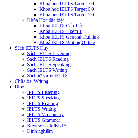
Khóa học IELTS Target 5.0
Khóa học IELTS Target 6.0
Khóa học IELTS Target 7.0
Khóa Học đặc biệt
Khóa IELTS Cấp Tốc
Khóa IELTS 1 kèm 1
Khóa IELTS General Training
Khoá IELTS Writing Online
Sách IELTS Hay
Sách IELTS Listening
Sách IELTS Reading
Sách IELTS Speaking
Sách IELTS Writing
Sách từ vựng IELTS
Chữa bài Writing
Blog
IELTS Listening
IELTS Speaking
IELTS Reading
IELTS Writing
IELTS Vocabulary
IELTS Grammar
Review sách IELTS
Kinh nghiệm