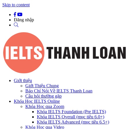
Skip to content
Đăng nhập
Giới thiệu
Giới Thiệu Chung
Báo Chí Nói Về IELTS Thanh Loan
Câu hỏi thường gặp
Khóa Học IELTS Online
Khóa Học qua Zoom
Khóa IELTS Foundation (Pre IELTS)
Khóa IELTS Overall (mục tiêu 6.0+)
Khóa IELTS Advanced (mục tiêu 6.5+)
Khóa Học qua Video