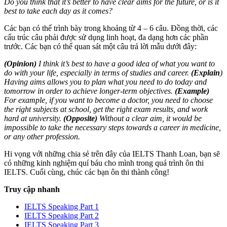
Do you think that it’s better to have clear aims for the future, or is it
best to take each day as it comes?
Các bạn có thể trình bày trong khoảng từ 4 – 6 câu. Đồng thời, các
cấu trúc câu phải được sử dụng linh hoạt, đa dạng hơn các phần
trước. Các bạn có thể quan sát một câu trả lời mẫu dưới đây:
(Opinion)
I think it’s best to have a good idea of what you want to
do with your life, especially in terms of studies and career.
(Explain
)
Having aims allows you to plan what you need to do today and
tomorrow in order to achieve longer-term objectives.
(Example)
For example, if you want to become a doctor, you need to choose
the right subjects at school, get the right exam results, and work
hard at university.
(Opposite)
Without a clear aim, it would be
impossible to take the necessary steps towards a career in medicine,
or any other profession.
Hi vọng với những chia sẻ trên đây của IELTS Thanh Loan, bạn sẽ
có những kinh nghiệm quí báu cho mình trong quá trình ôn thi
IELTS. Cuối cùng, chúc các bạn ôn thi thành công!
Truy cập nhanh
IELTS Speaking Part 1
IELTS Speaking Part 2
IELTS Speaking Part 3