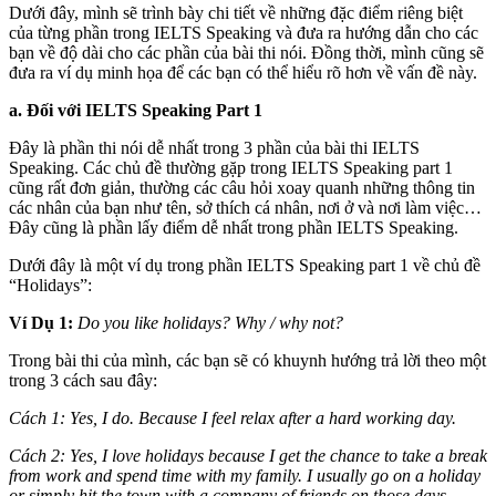
Dưới đây, mình sẽ trình bày chi tiết về những đặc điểm riêng biệt
của từng phần trong IELTS Speaking và đưa ra hướng dẫn cho các
bạn về độ dài cho các phần của bài thi nói. Đồng thời, mình cũng sẽ
đưa ra ví dụ minh họa để các bạn có thể hiểu rõ hơn về vấn đề này.
a. Đối với IELTS Speaking Part 1
Đây là phần thi nói dễ nhất trong 3 phần của bài thi IELTS
Speaking. Các chủ đề thường gặp trong IELTS Speaking part 1
cũng rất đơn giản, thường các câu hỏi xoay quanh những thông tin
các nhân của bạn như tên, sở thích cá nhân, nơi ở và nơi làm việc…
Đây cũng là phần lấy điểm dễ nhất trong phần IELTS Speaking.
Dưới đây là một ví dụ trong phần IELTS Speaking part 1 về chủ đề
“Holidays”:
Ví Dụ 1:
Do you like holidays? Why / why not?
Trong bài thi của mình, các bạn sẽ có khuynh hướng trả lời theo một
trong 3 cách sau đây:
Cách 1: Yes, I do. Because I feel relax after a hard working day.
Cách 2: Yes, I love holidays because I get the chance to take a break
from work and spend time with my family. I usually go on a holiday
or simply hit the town with a company of friends on those days.