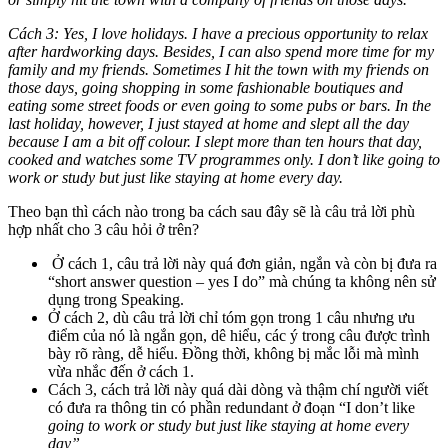
Cách 3: Yes, I love holidays. I have a precious opportunity to relax
after hardworking days. Besides, I can also spend more time for my
family and my friends. Sometimes I hit the town with my friends on
those days, going shopping in some fashionable boutiques and
eating some street foods or even going to some pubs or bars. In the
last holiday, however, I just stayed at home and slept all the day
because I am a bit off colour. I slept more than ten hours that day,
cooked and watches some TV programmes only. I don’t like going to
work or study but just like staying at home every day.
Theo bạn thì cách nào trong ba cách sau đây sẽ là câu trả lời phù
hợp nhất cho 3 câu hỏi ở trên?
Ở cách 1, câu trả lời này quá đơn giản, ngắn và còn bị đưa ra
“short answer question – yes I do” mà chúng ta không nên sử
dụng trong Speaking.
Ở cách 2, dù câu trả lời chỉ tóm gọn trong 1 câu nhưng ưu
điểm của nó là ngắn gọn, dê hiểu, các ý trong câu được trình
bày rõ ràng, dễ hiểu. Đồng thời, không bị mắc lỗi mà mình
vừa nhắc đến ở cách 1.
Cách 3, cách trả lời này quá dài dòng và thậm chí người viết
có đưa ra thông tin có phần redundant ở đoạn “I don’t like
going to work or study but just like staying at home every
day”