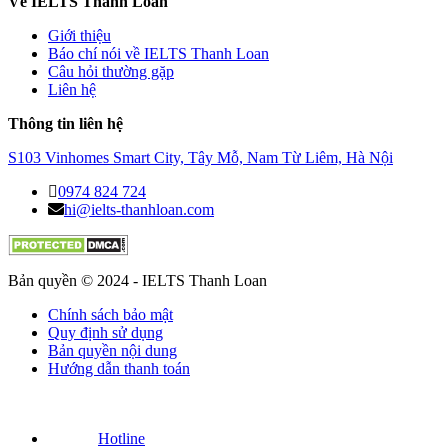
Về IELTS Thanh Loan
Giới thiệu
Báo chí nói về IELTS Thanh Loan
Câu hỏi thường gặp
Liên hệ
Thông tin liên hệ
S103 Vinhomes Smart City, Tây Mỗ, Nam Từ Liêm, Hà Nội
0974 824 724
hi@ielts-thanhloan.com
Bản quyền © 2024 - IELTS Thanh Loan
Chính sách bảo mật
Quy định sử dụng
Bản quyền nội dung
Hướng dẫn thanh toán
Hotline