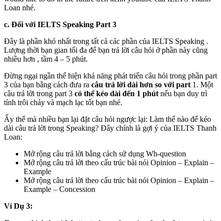
Loan nhé.
c. Đối với IELTS Speaking Part 3
Đây là phần khó nhất trong tất cả các phần của IELTS Speaking .
Lượng thời bạn gian tối đa để bạn trả lời câu hỏi ở phần này cũng
nhiều hơn , tầm 4 – 5 phút.
Đừng ngại ngần thể hiện khả năng phát triển câu hỏi trong phần part
3 của bạn bằng cách đưa ra
câu trả lời dài hơn so với part
1. Một
câu trả lời trong part 3
có thể kéo dài đến 1 phút
nếu bạn duy trì
tính trôi chảy và mạch lạc tốt bạn nhé.
Ấy thế mà nhiều bạn lại đặt câu hỏi ngược lại: Làm thế nào để kéo
dài câu trả lời trong Speaking? Đây chính là gợi ý của IELTS Thanh
Loan:
Mở rộng câu trả lời bằng cách sử dụng Wh-question
Mở rộng câu trả lời theo cấu trúc bài nói Opinion – Explain –
Example
Mở rộng câu trả lời theo cấu trúc bài nói Opinion – Explain –
Example – Concession
Ví Dụ 3: