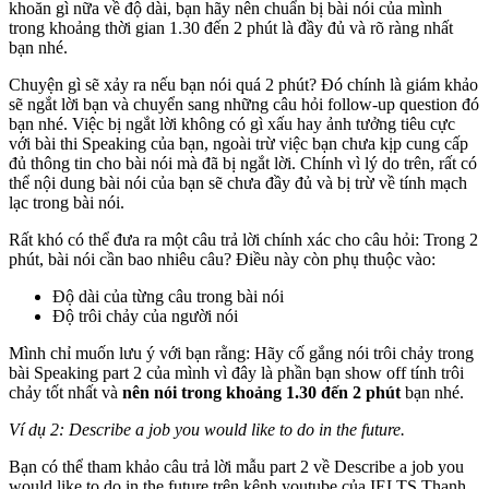
khoăn gì nữa về độ dài, bạn hãy nên chuẩn bị bài nói của mình
trong khoảng thời gian 1.30 đến 2 phút là đầy đủ và rõ ràng nhất
bạn nhé.
Chuyện gì sẽ xảy ra nếu bạn nói quá 2 phút? Đó chính là giám khảo
sẽ ngắt lời bạn và chuyển sang những câu hỏi follow-up question đó
bạn nhé. Việc bị ngắt lời không có gì xấu hay ảnh tưởng tiêu cực
với bài thi Speaking của bạn, ngoài trừ việc bạn chưa kịp cung cấp
đủ thông tin cho bài nói mà đã bị ngắt lời. Chính vì lý do trên, rất có
thể nội dung bài nói của bạn sẽ chưa đầy đủ và bị trừ về tính mạch
lạc trong bài nói.
Rất khó có thể đưa ra một câu trả lời chính xác cho câu hỏi: Trong 2
phút, bài nói cần bao nhiêu câu? Điều này còn phụ thuộc vào:
Độ dài của từng câu trong bài nói
Độ trôi chảy của người nói
Mình chỉ muốn lưu ý với bạn rằng: Hãy cố gắng nói trôi chảy trong
bài Speaking part 2 của mình vì đây là phần bạn show off tính trôi
chảy tốt nhất và
nên nói trong khoảng 1.30 đến 2 phút
bạn nhé.
Ví dụ 2: Describe a job you would like to do in the future.
Bạn có thể tham khảo câu trả lời mẫu part 2 về Describe a job you
would like to do in the future trên kênh youtube của IELTS Thanh