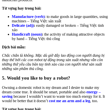
Từ vựng hay trong bài:
Manufacture (verb)
:
to make goods in large quantities, using
machines –
Tiếng Việt: sản xuất
Delicate (adj)
:
easily damaged or broken –
Tiếng Việt: tinh
xảo
Handicraft (noun)
:
the activity of making attractive objects
by hand –
Tiếng Việt: thủ công
Dịch bài mẫu:
Chắc chắn là không. Mặc dù giờ đây lao động con người đang bị
thay thế bởi các con robot tự động trong sản xuất nhưng vẫn còn
những thứ yêu cầu bàn tay tinh xảo của con người như sản xuất
những sản phẩm thủ công.
5. Would you like to buy a robot?
Owning a domestic robot is my dream and I desire to make my
dream come true. It should be smart, portable and also
energy –
saving
because I wouldn’t want to waste too much energy for it. It
would be better that it doesn’t
cost me an arm and a leg
, too.
Từ vựng hay trong bài: