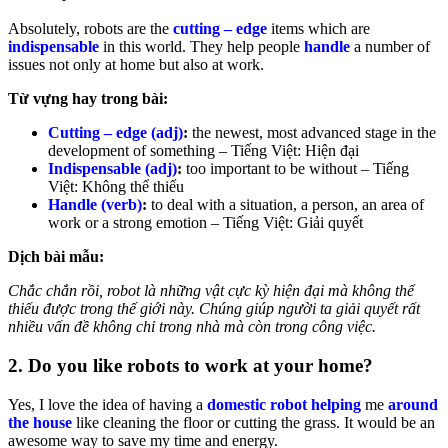
Absolutely, robots are the
cutting – edge
items which are
indispensable
in this world. They help people
handle
a number of
issues not only at home but also at work.
Từ vựng hay trong bài:
Cutting – edge (adj)
:
the newest, most advanced stage in the
development of something –
Tiếng Việt: Hiện đại
Indispensable (adj)
:
too important to be without –
Tiếng
Việt: Không thể thiếu
Handle (verb)
:
to deal with a situation, a person, an area of
work or a strong emotion –
Tiếng Việt: Giải quyết
Dịch bài mẫu:
Chắc chắn rồi, robot là những vật cực kỳ hiện đại mà không thể
thiếu được trong thế giới này. Chúng giúp người ta giải quyết rất
nhiều vấn đề không chỉ trong nhà mà còn trong công việc.
2. Do you like robots to work at your home?
Yes, I love the idea of having a
domestic robot helping
me
around
the house
like cleaning the floor or cutting the grass. It would be an
awesome way to save my time and energy.