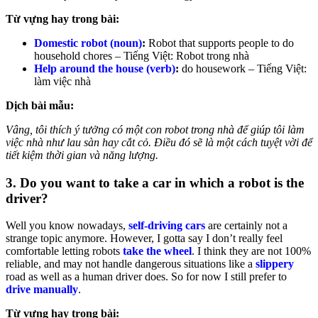
Từ vựng hay trong bài:
Domestic robot (noun)
:
Robot that supports people to do
household chores –
Tiếng Việt: Robot trong nhà
Help around the house (verb)
:
do housework –
Tiếng Việt:
làm việc nhà
Dịch bài mẫu:
Vâng, tôi thích ý tưởng có một con robot trong nhà để giúp tôi làm
việc nhà như lau sàn hay cắt cỏ. Điều đó sẽ là một cách tuyệt vời để
tiết kiệm thời gian và năng lượng.
3. Do you want to take a car in which a robot is the
driver?
Well you know nowadays,
self-driving cars
are certainly not a
strange topic anymore. However, I gotta say I don’t really feel
comfortable letting robots
take the wheel
. I think they are not 100%
reliable, and may not handle dangerous situations like a
slippery
road as well as a human driver does. So for now I still prefer to
drive manually
.
Từ vựng hay trong bài: