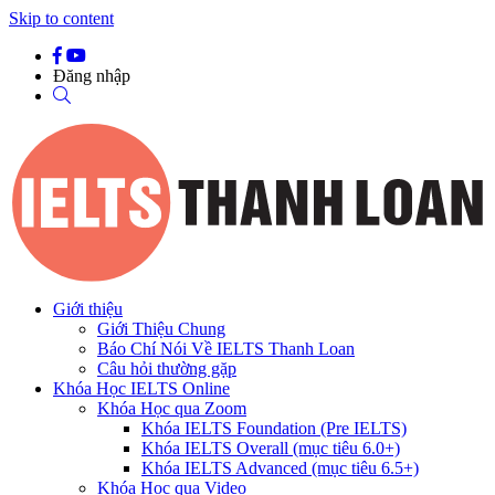
Skip to content
Đăng nhập
Giới thiệu
Giới Thiệu Chung
Báo Chí Nói Về IELTS Thanh Loan
Câu hỏi thường gặp
Khóa Học IELTS Online
Khóa Học qua Zoom
Khóa IELTS Foundation (Pre IELTS)
Khóa IELTS Overall (mục tiêu 6.0+)
Khóa IELTS Advanced (mục tiêu 6.5+)
Khóa Học qua Video