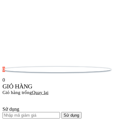
0
0
GIỎ HÀNG
Giỏ hàng trống
Quay lại
Sử dụng
Sử dụng