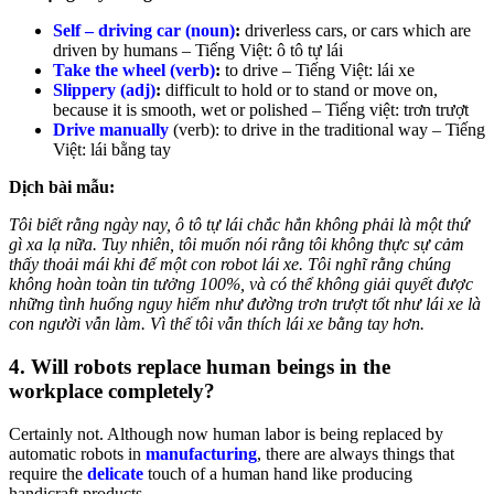
Self – driving car (noun)
:
driverless cars, or cars which are
driven by humans –
Tiếng Việt: ô tô tự lái
Take the wheel (verb)
:
to drive –
Tiếng Việt: lái xe
Slippery (adj)
:
difficult to hold or to stand or move on,
because it is smooth, wet or
polished –
Tiếng việt: trơn trượt
Drive manually
(verb): to drive in the traditional way –
Tiếng
Việt: lái bằng tay
Dịch bài mẫu:
Tôi biết rằng ngày nay, ô tô tự lái chắc hẳn không phải là một thứ
gì xa lạ nữa. Tuy nhiên, tôi muốn nói rằng tôi không thực sự cảm
thấy thoải mái khi để một con robot lái xe. Tôi nghĩ rằng chúng
không hoàn toàn tin tưởng 100%, và có thể không giải quyết được
những tình huống nguy hiểm như đường trơn trượt tốt như lái xe là
con người vẫn làm. Vì thế tôi vẫn thích lái xe bằng tay hơn.
4. Will robots replace human beings in the
workplace completely?
Certainly not. Although now human labor is being replaced by
automatic robots in
manufacturing
, there are always things that
require the
delicate
touch of a human hand like producing
handicraft products.