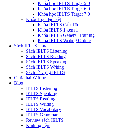
Khóa học IELTS Target 5.0
Khóa học IELTS Target 6.0
Khóa học IELTS Target 7.0
Khóa Học đặc biệt
Khóa IELTS Cấp Tốc
Khóa IELTS 1 kèm 1
Khóa IELTS General Training
Khoá IELTS Writing Online
Sách IELTS Hay
Sách IELTS Listening
Sách IELTS Reading
Sách IELTS Speaking
Sách IELTS Writing
Sách từ vựng IELTS
Chữa bài Writing
Blog
IELTS Listening
IELTS Speaking
IELTS Reading
IELTS Writing
IELTS Vocabulary
IELTS Grammar
Review sách IELTS
Kinh nghiệm