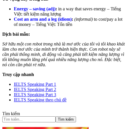
Energy – saving (adj)
:
in a way that saves energy –
Tiếng
Việt: tiết kiệm năng lượng
Cost an arm and a leg (idiom)
:
(informal)
to cost/pay a lot
of money –
Tiếng Việt: Tốn tiền
Dịch bài mẫu:
Sở hữu một con robot trong nhà là mơ ước của tôi và tôi khao khát
làm cho mơ ước của mình trở thành hiện thực. Con robot này sẽ
cần phải thông minh, di động và cũng phải tiết kiệm năng lượng vì
tôi không muốn lãng phí quá nhiều năng lượng cho nó. Đặc biệt,
nó còn cần phải rẻ nữa.
Truy cập nhanh
IELTS Speaking Part 1
IELTS Speaking Part 2
IELTS Speaking Part 3
IELTS Speaking theo chủ đề
Tìm kiếm
Tìm kiếm