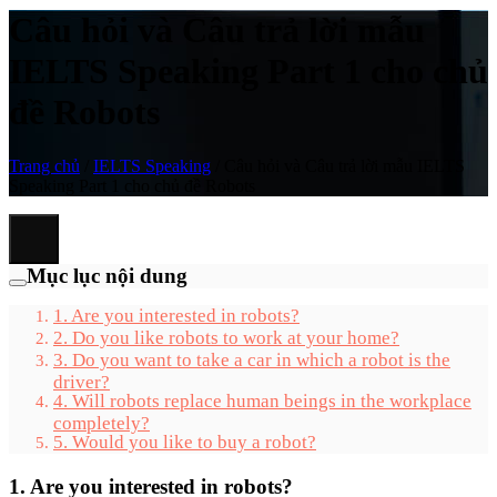
Câu hỏi và Câu trả lời mẫu
IELTS Speaking Part 1 cho chủ
đề Robots
Trang chủ
/
IELTS Speaking
/
Câu hỏi và Câu trả lời mẫu IELTS
Speaking Part 1 cho chủ đề Robots
Mục lục nội dung
1. Are you interested in robots?
2. Do you like robots to work at your home?
3. Do you want to take a car in which a robot is the
driver?
4. Will robots replace human beings in the workplace
completely?
5. Would you like to buy a robot?
1. Are you interested in robots?