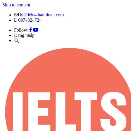
Skip to content
hi@ielts-thanhloan.com
0974824724
Follow:
Đăng nhập