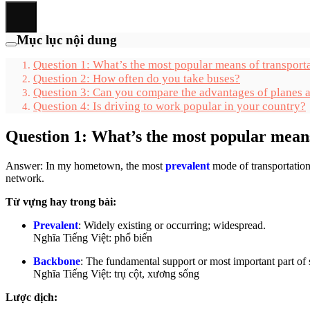
Mục lục nội dung
Question 1: What’s the most popular means of transpor
Question 2: How often do you take buses?
Question 3: Can you compare the advantages of planes a
Question 4: Is driving to work popular in your country?
Question 1: What’s the most popular mean
Answer: In my hometown, the most
prevalent
mode of transportation
network.
Từ vựng hay trong bài:
Prevalent
: Widely existing or occurring; widespread.
Nghĩa Tiếng Việt: phổ biến
Backbone
: The fundamental support or most important part of
Nghĩa Tiếng Việt: trụ cột, xương sống
Lược dịch: