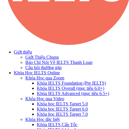
Giới thiệu
Giới Thiệu Chung
Báo Chí Nói Về IELTS Thanh Loan
Câu hỏi thường gặp
Khóa Học IELTS Online
Khóa Học qua Zoom
Khóa IELTS Foundation (Pre IELTS)
Khóa IELTS Overall (mục tiêu 6.0+)
Khóa IELTS Advanced (mục tiêu 6.5+)
Khóa Học qua Video
Khóa học IELTS Target 5.0
Khóa học IELTS Target 6.0
Khóa học IELTS Target 7.0
Khóa Học đặc biệt
Khóa IELTS Cấp Tốc