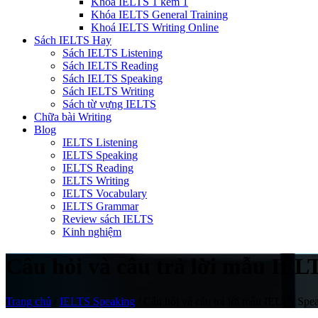
Khóa IELTS 1 kèm 1
Khóa IELTS General Training
Khoá IELTS Writing Online
Sách IELTS Hay
Sách IELTS Listening
Sách IELTS Reading
Sách IELTS Speaking
Sách IELTS Writing
Sách từ vựng IELTS
Chữa bài Writing
Blog
IELTS Listening
IELTS Speaking
IELTS Reading
IELTS Writing
IELTS Vocabulary
IELTS Grammar
Review sách IELTS
Kinh nghiệm
Câu hỏi và câu trả lời mẫu IEL
Trang chủ
/
IELTS Speaking
/
Câu hỏi và câu trả lời mẫu IELTS Spea