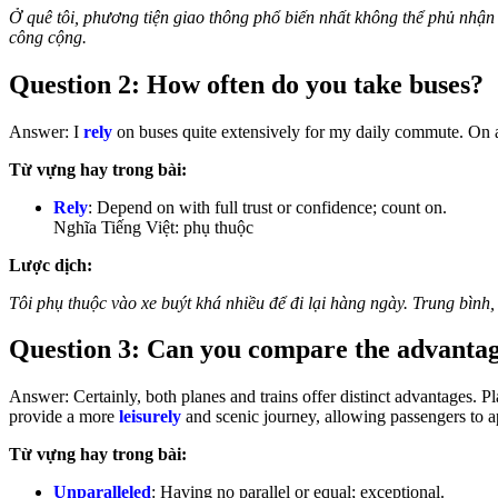
Ở quê tôi, phương tiện giao thông phổ biến nhất không thể phủ nhận
công cộng.
Question 2: How often do you take buses?
Answer: I
rely
on buses quite extensively for my daily commute. On ave
Từ vựng hay trong bài:
Rely
: Depend on with full trust or confidence; count on.
Nghĩa Tiếng Việt: phụ thuộc
Lược dịch:
Tôi phụ thuộc vào xe buýt khá nhiều để đi lại hàng ngày. Trung bình, t
Question 3: Can you compare the advantage
Answer: Certainly, both planes and trains offer distinct advantages. P
provide a more
leisurely
and scenic journey, allowing passengers to ap
Từ vựng hay trong bài:
Unparalleled
: Having no parallel or equal; exceptional.