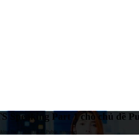
TS Speaking Part 1 cho chủ đề Pu
king Part 1 cho chủ đề Public transport