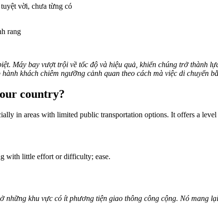
tuyệt vời, chưa từng có
nh rang
ệt. Máy bay vượt trội về tốc độ và hiệu quả, khiến chúng trở thành l
p hành khách chiêm ngưỡng cảnh quan theo cách mà việc di chuyển 
your country?
lly in areas with limited public transportation options. It offers a level
with little effort or difficulty; ease.
là ở những khu vực có ít phương tiện giao thông công cộng. Nó mang lạ