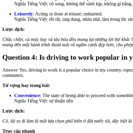
Nghĩa Tiếng Việt: vô song, không thể sánh kịp, không gì bằng, 
Leisurely
: Acting or done at leisure; unhurried.
Nghĩa Tiếng Việt: rỗi rãi, ung dung, nhàn nhã, làm trong lúc rả
Lược dịch:
Chắc chắn, cả máy bay và tàu hỏa đều mang lại những lợi thế khác bi
mang đến một hành trình thoải mái và ngắm cảnh đẹp hơn, cho phé
Question 4: Is driving to work popular in 
Answer: Yes, driving to work is a popular choice in my country, especia
commuters.
Từ vựng hay trong bài:
Convenience
: The state of being able to proceed with something 
Nghĩa Tiếng Việt: sự thuận tiện
Lược dịch:
Có, lái xe đi làm là một lựa chọn phổ biến ở đất nước tôi, đặc biệt 
Truy cập nhanh