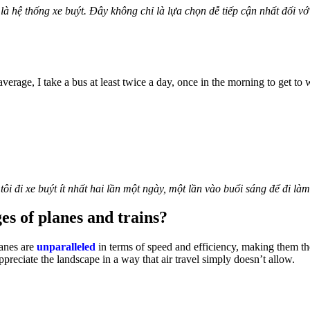
 là hệ thống xe buýt. Đây không chỉ là lựa chọn dễ tiếp cận nhất đối 
rage, I take a bus at least twice a day, once in the morning to get to w
ôi đi xe buýt ít nhất hai lần một ngày, một lần vào buổi sáng để đi làm
s of planes and trains?
lanes are
unparalleled
in terms of speed and efficiency, making them the
preciate the landscape in a way that air travel simply doesn’t allow.