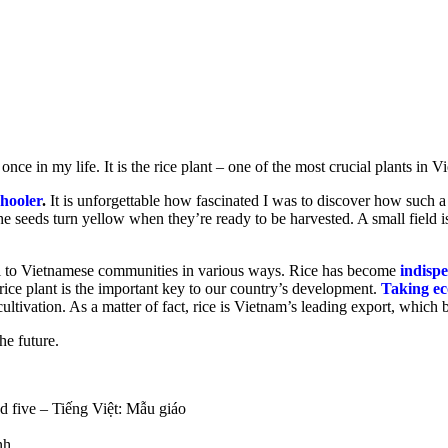
nce in my life. It is the rice plant – one of the most crucial plants in V
hooler
.
It is unforgettable how fascinated I was to discover how such 
the seeds turn yellow when they’re ready to be harvested. A small field is 
crucial to Vietnamese communities in various ways. Rice has become
indisp
 rice plant is the important key to our country’s development.
Taking ec
cultivation. As a matter of fact, rice is Vietnam’s leading export, whic
he future.
nd five –
Tiếng Việt: Mẫu giáo
nh