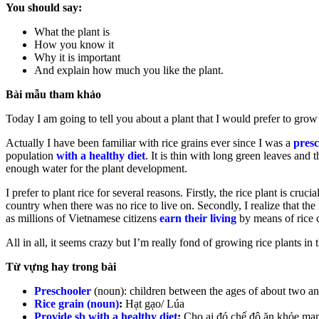
You should say:
What the plant is
How you know it
Why it is important
And explain how much you like the plant.
Bài mẫu tham khảo
Today I am going to tell you about a plant that I would prefer to grow o
Actually I have been familiar with rice grains ever since I was a
presc
population
with a healthy diet
. It is thin with long green leaves and 
enough water for the plant development.
I prefer to plant rice for several reasons. Firstly, the rice plant is 
country when there was no rice to live on. Secondly, I realize that the
as millions of Vietnamese citizens
earn their living
by means of rice 
All in all, it seems crazy but I’m really fond of growing rice plants in t
Từ vựng hay trong bài
Preschooler
(noun):
children between the ages of about two a
Rice grain (noun)
:
Hạt gạo/ Lúa
Provide sb with a healthy diet
:
Cho ai đó chế độ ăn khỏe mạ