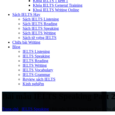
Khóa IELTS 1 kèm 1
Khóa IELTS General Training
Khoá IELTS Writing Online
Sách IELTS Hay
Sách IELTS Listening
Sách IELTS Reading
Sách IELTS Speaking
Sách IELTS Writing
Sách từ vựng IELTS
Chữa bài Writing
Blog
IELTS Listening
IELTS Speaking
IELTS Reading
IELTS Writing
IELTS Vocabulary
IELTS Grammar
Review sách IELTS
Kinh nghiệm
Bài mẫu IELTS Speaking Part 2 
Trang chủ
/
IELTS Speaking
/
Bài mẫu IELTS Speaking Part 2 cho đề 