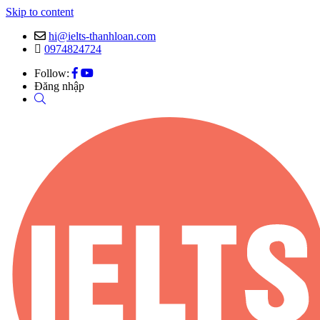
Skip to content
hi@ielts-thanhloan.com
0974824724
Follow:
Đăng nhập