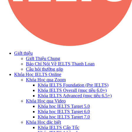
Giới thiệu
Giới Thiệu Chung
Báo Chí Nói Về IELTS Thanh Loan
Câu hỏi thường gặp
Khóa Học IELTS Online
Khóa Học qua Zoom
Khóa IELTS Foundation (Pre IELTS)
Khóa IELTS Overall (mục tiêu 6.0+)
Khóa IELTS Advanced (mục tiêu 6.5+)
Khóa Học qua Video
Khóa học IELTS Target 5.0
Khóa học IELTS Target 6.0
Khóa học IELTS Target 7.0
Khóa Học đặc biệt
Khóa IELTS Cấp Tốc