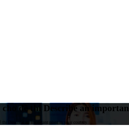
cho đề thi Describe an important
thi Describe an important plant in your country