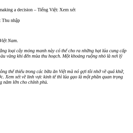
 making a decision –
Tiếng Việt: Xem xét
: Thu nhập
 Việt Nam.
 rằng loại cây mỏng manh này có thể cho ra những hạt lúa cung cấp
àu vàng khi đến mùa thu hoạch. Một khoảng ruộng nhỏ là nơi lý
hông thể thiếu trong các bữa ăn Việt mà nó gợi tôi nhớ về quá khứ,
. Xem xét về linh vực kinh tế thì lúa gạo là một phần quan trọng
ng năm lớn cho chính phủ.