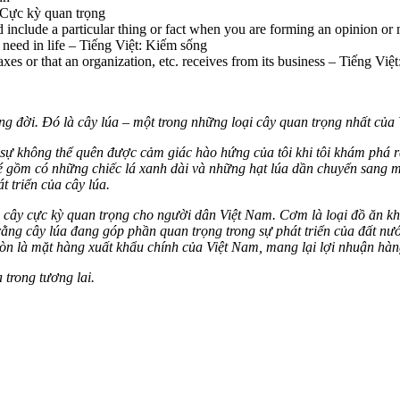
 Cực kỳ quan trọng
d include a particular thing or fact when you are forming an opinion or
 need in life –
Tiếng Việt: Kiếm sống
es or that an organization, etc. receives from its business –
Tiếng Việt
ng đời. Đó là cây lúa – một trong những loại cây quan trọng nhất của
ực sự không thể quên được cảm giác hào hứng của tôi khi tôi khám phá
 gồm có những chiếc lá xanh dài và những hạt lúa dần chuyển sang m
t triển của cây lúa.
loại cây cực kỳ quan trọng cho người dân Việt Nam. Cơm là loại đồ ăn k
ng cây lúa đang góp phần quan trọng trong sự phát triển của đất nước
còn là mặt hàng xuất khẩu chính của Việt Nam, mang lại lợi nhuận hà
 trong tương lai.