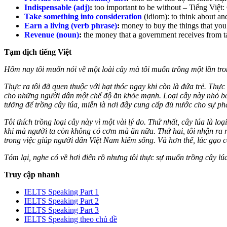
Indispensable (adj)
:
too important to be without –
Tiếng Việt:
Take something into consideration
(idiom):
to think about an
Earn a living (verb phrase)
:
money to buy the things that you
Revenue (noun)
:
the money that a government receives from tax
Tạm dịch tiếng Việt
Hôm nay tôi muốn nói về một loài cây mà tôi muốn trồng một lần tro
Thực ra tôi đã quen thuộc với hạt thóc ngay khi còn là đứa trẻ. Th
cho những người dân một chế độ ăn khỏe mạnh. Loại cây này nhỏ bé
tưởng để trồng cây lúa, miễn là nơi đây cung cấp đủ nước cho sự phá
Tôi thích trồng loại cây này vì một vài lý do. Thứ nhất, cây lúa là 
khi mà người ta còn không có cơm mà ăn nữa. Thứ hai, tôi nhận ra rằ
trong việc giúp người dân Việt Nam kiếm sống. Và hơn thế, lúc gạo 
Tóm lại, nghe có về hơi điên rồ nhưng tôi thực sự muốn trồng cây lúa
Truy cập nhanh
IELTS Speaking Part 1
IELTS Speaking Part 2
IELTS Speaking Part 3
IELTS Speaking theo chủ đề