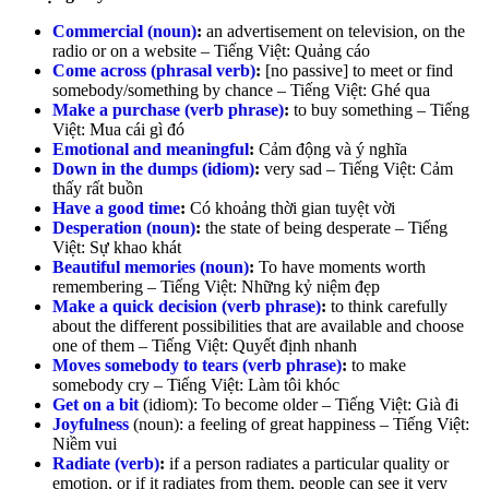
Commercial (noun)
:
an advertisement on television, on the
radio or on a website –
Tiếng Việt: Quảng cáo
Come across (phrasal verb)
:
[no passive]
to meet or find
somebody/something by chance –
Tiếng Việt: Ghé qua
Make a purchase (verb phrase)
:
to buy something –
Tiếng
Việt: Mua cái gì đó
Emotional and meaningful
:
Cảm động và ý nghĩa
Down in the dumps (idiom)
:
very sad –
Tiếng Việt: Cảm
thấy rất buồn
Have a good time
:
Có khoảng thời gian tuyệt vời
Desperation (noun)
:
the state of being desperate –
Tiếng
Việt: Sự khao khát
Beautiful memories (noun)
:
To have moments worth
remembering –
Tiếng Việt: Những kỷ niệm đẹp
Make a quick decision (verb phrase)
:
to think carefully
about the different possibilities that are available and choose
one of them –
Tiếng Việt: Quyết định nhanh
Moves somebody to tears (verb phrase)
:
to make
somebody cry –
Tiếng Việt: Làm tôi khóc
Get on a bit
(idiom): To become older –
Tiếng Việt: Già đi
Joyfulness
(noun):
a feeling of great happiness –
Tiếng Việt:
Niềm vui
Radiate (verb)
:
if a person radiates a particular quality or
emotion, or if it radiates from them, people can see it very