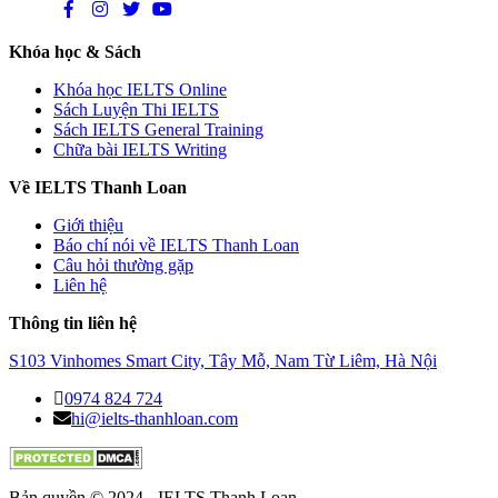
Khóa học & Sách
Khóa học IELTS Online
Sách Luyện Thi IELTS
Sách IELTS General Training
Chữa bài IELTS Writing
Về IELTS Thanh Loan
Giới thiệu
Báo chí nói về IELTS Thanh Loan
Câu hỏi thường gặp
Liên hệ
Thông tin liên hệ
S103 Vinhomes Smart City, Tây Mỗ, Nam Từ Liêm, Hà Nội
0974 824 724
hi@ielts-thanhloan.com
Bản quyền © 2024 - IELTS Thanh Loan