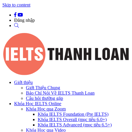
Skip to content
Đăng nhập
Giới thiệu
Giới Thiệu Chung
Báo Chí Nói Về IELTS Thanh Loan
Câu hỏi thường gặp
Khóa Học IELTS Online
Khóa Học qua Zoom
Khóa IELTS Foundation (Pre IELTS)
Khóa IELTS Overall (mục tiêu 6.0+)
Khóa IELTS Advanced (mục tiêu 6.5+)
Khóa Học qua Video