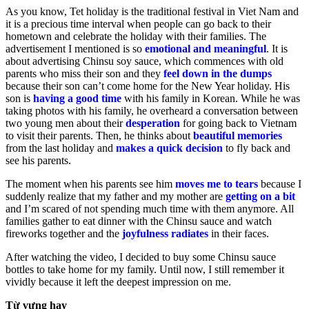
As you know, Tet holiday is the traditional festival in Viet Nam and
it is a precious time interval when people can go back to their
hometown and celebrate the holiday with their families. The
advertisement I mentioned is so
emotional and meaningful
. It is
about advertising Chinsu soy sauce, which commences with old
parents who miss their son and they
feel down in the dumps
because their son can’t come home for the New Year holiday. His
son is
having a good time
with his family in Korean. While he was
taking photos with his family, he overheard a conversation between
two young men about their
desperation
for going back to Vietnam
to visit their parents. Then, he thinks about
beautiful memories
from the last holiday and
makes a quick decision
to fly back and
see his parents.
The moment when his parents see him
moves me to tears
because I
suddenly realize that my father and my mother are
getting on a bit
and I’m scared of not spending much time with them anymore. All
families gather to eat dinner with the Chinsu sauce and watch
fireworks together and the
joyfulness radiates
in their faces.
After watching the video, I decided to buy some Chinsu sauce
bottles to take home for my family. Until now, I still remember it
vividly because it left the deepest impression on me.
Từ vựng hay