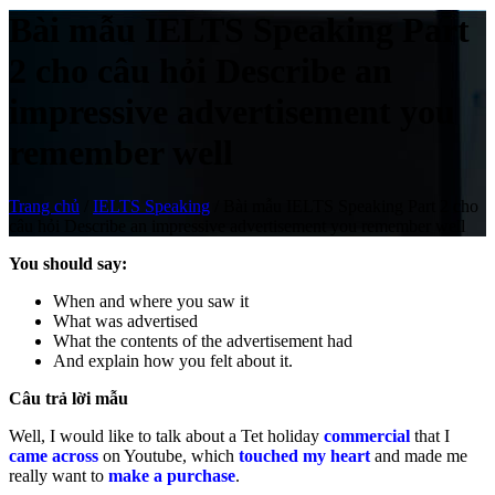
Bài mẫu IELTS Speaking Part
2 cho câu hỏi Describe an
impressive advertisement you
remember well
Trang chủ
/
IELTS Speaking
/
Bài mẫu IELTS Speaking Part 2 cho
câu hỏi Describe an impressive advertisement you remember well
You should say:
When and where you saw it
What was advertised
What the contents of the advertisement had
And explain how you felt about it.
Câu trả lời mẫu
Well, I would like to talk about a Tet holiday
commercial
that I
came across
on Youtube, which
touched my heart
and made me
really want to
make a purchase
.