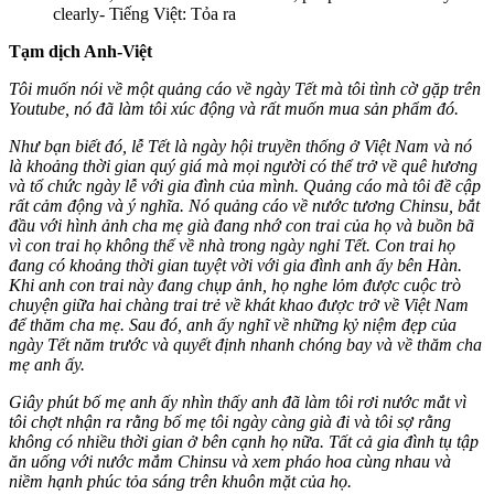
clearly-
Tiếng Việt: Tỏa ra
Tạm dịch Anh-Việt
Tôi muốn nói về một quảng cáo về ngày Tết mà tôi tình cờ gặp trên
Youtube, nó đã làm tôi xúc động và rất muốn mua sản phẩm đó.
Như bạn biết đó, lễ Tết là ngày hội truyền thống ở Việt Nam và nó
là khoảng thời gian quý giá mà mọi người có thể trở về quê hương
và tổ chức ngày lễ với gia đình của mình. Quảng cáo mà tôi đề cập
rất cảm động và ý nghĩa. Nó quảng cáo về nước tương Chinsu, bắt
đầu với hình ảnh cha mẹ già đang nhớ con trai của họ và buồn bã
vì con trai họ không thể về nhà trong ngày nghỉ Tết. Con trai họ
đang có khoảng thời gian tuyệt vời với gia đình anh ấy bên Hàn.
Khi anh con trai này đang chụp ảnh, họ nghe lỏm được cuộc trò
chuyện giữa hai chàng trai trẻ về khát khao được trở về Việt Nam
để thăm cha mẹ. Sau đó, anh ấy nghĩ về những kỷ niệm đẹp của
ngày Tết năm trước và quyết định nhanh chóng bay và về thăm cha
mẹ anh ấy.
Giây phút bố mẹ anh ấy nhìn thấy anh đã làm tôi rơi nước mắt vì
tôi chợt nhận ra rằng bố mẹ tôi ngày càng già đi và tôi sợ rằng
không có nhiều thời gian ở bên cạnh họ nữa. Tất cả gia đình tụ tập
ăn uống với nước mắm Chinsu và xem pháo hoa cùng nhau và
niềm hạnh phúc tỏa sáng trên khuôn mặt của họ.