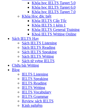
Khóa học IELTS Target 5.0
Khóa học IELTS Target 6.0
Khóa học IELTS Target 7.0
Khóa Học đặc biệt
Khóa IELTS Cấp Tốc
Khóa IELTS 1 kèm 1
Khóa IELTS General Training
Khoá IELTS Writing Online
Sách IELTS Hay
Sách IELTS Listening
Sách IELTS Reading
Sách IELTS Speaking
Sách IELTS Writing
Sách từ vựng IELTS
Chữa bài Writing
Blog
IELTS Listening
IELTS Speaking
IELTS Reading
IELTS Writing
IELTS Vocabulary
IELTS Grammar
Review sách IELTS
Kinh nghiệm