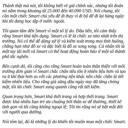
Thành thật mà nói, tôi không biết về giá chính xác, nhưng tôi đoán
nó nằm trong khoảng từ 25.000 đến 40.090 USD. Nói chung, tôi
cần một chiếc Smart chủ yếu để đi thay vì đi bộ để đi lại hàng ngày
khi tôi đang học tập ở nước ngoài.
Tôi quan tâm đến Smart vì một số lý do. Đầu tiên, tôi cảm thấy
rằng Smart khá tiện dụng. Smart có lẽ là chiếc xe nhỏ nhất trên thị
trường. Nó có thể dễ dàng xử lý và kiểm soát trong mọi tình huống,
chẳng hạn như đỗ xe và đặc biệt là đỗ xe song song. Cá nhân tôi là
một tay lái mới và Smart có thể hoạt động hoàn hảo ở một số thành
phố tắc nghẽn.
Bên cạnh đó, tôi cũng cho rằng Smart hoàn toàn thân thiện với môi
trường đơn giản vì Smart chắc chắn tiêu tốn ít nhiên liệu hơn và tạo
ra ít khí thải hơn so với các phương tiện khác nên chắc chắn là tiết
kiệm nhiên liệu. Cho rằng giá xăng dầu ngày nay đã tăng chóng
mặt, tôi lái chiếc Smart xung quanh cũng rất tiết kiệm.
Quan trọng hơn, Smart khá thời trang và hợp thời trang. Smart
được khá nhiều bạn trẻ ưa chuộng bởi thân xe dễ thương, thiết kế
tinh gọn và tôi cũng không ngoại lệ; Tôi tin rằng nó sẽ bắt mắt đối
với người qua đường.
Nói tóm lại, đó là những lý do khiến tôi muốn mua một chiếc Smart.