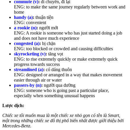
commute (v)
:
di chuyển, đi lại
ENG: to make the same journey regularly between work and
home
handy (a)
:
thuận tiện
ENG: convenient
a rookie (n)
:
người mới
ENG: A rookie is someone who has just started doing a job
and does not have much experience
congested (a)
:
bị chặn
ENG: too blocked or crowded and causing difficulties
skyrocketing (v)
:
tăng vọt
ENG: to rise extremely quickly or make extremely quick
progress towards success
streamlined (a)
:
có dáng thuôn
ENG: designed or arranged in a way that makes movement
easier through air or water
passers-by (n)
:
người qua đường
ENG: someone who is going past a particular place,
especially when something unusual happens
Lược dịch:
Chiếc xe tôi muốn mua là một chiếc xe nhỏ gọn có tên là Smart,
một trong những chiếc xe đô thị phổ biến nhất được giới thiệu bởi
Mercedes-Benz.