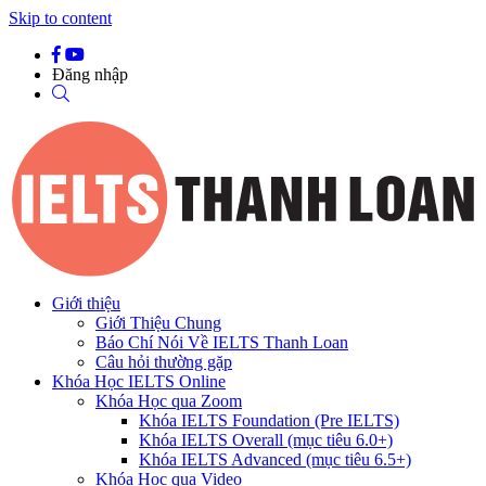
Skip to content
Đăng nhập
Giới thiệu
Giới Thiệu Chung
Báo Chí Nói Về IELTS Thanh Loan
Câu hỏi thường gặp
Khóa Học IELTS Online
Khóa Học qua Zoom
Khóa IELTS Foundation (Pre IELTS)
Khóa IELTS Overall (mục tiêu 6.0+)
Khóa IELTS Advanced (mục tiêu 6.5+)
Khóa Học qua Video