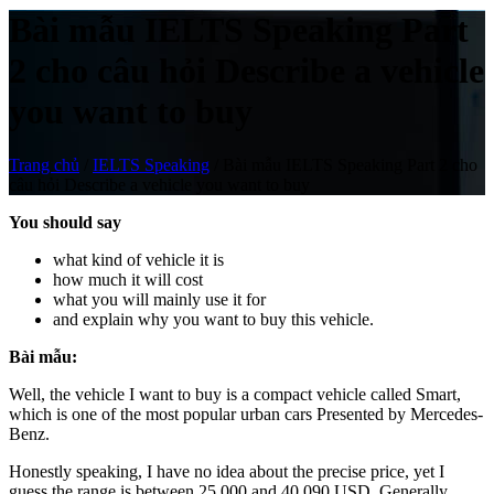
Bài mẫu IELTS Speaking Part
2 cho câu hỏi Describe a vehicle
you want to buy
Trang chủ
/
IELTS Speaking
/
Bài mẫu IELTS Speaking Part 2 cho
câu hỏi Describe a vehicle you want to buy
You should say
what kind of vehicle it is
how much it will cost
what you will mainly use it for
and explain why you want to buy this vehicle.
Bài mẫu:
Well, the vehicle I want to buy is a compact vehicle called Smart,
which is one of the most popular urban cars Presented by Mercedes-
Benz.
Honestly speaking, I have no idea about the precise price, yet I
guess the range is between 25,000 and 40,090 USD. Generally