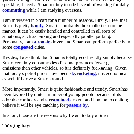
speaking, I need a Smart mainly to ride instead of walking for daily
commuting
while I am studying overseas.
I am interested in Smart for a number of reasons. Firstly, I feel that
Smart is pretty
handy
. Smart is probably the smallest car on the
market. It can be easily handled and controlled in all sorts of
situations, such as parking and especially parallel parking.
Personally, I am
a rookie
driver, and Smart can perform perfectly in
some
congested
cities.
Besides, I also think that Smart is totally eco-friendly simply because
Smart certainly consumes less fust and produces fewer gas
emissions than other vehicles, so it is definitely fuel-saving. Given
that today’s petrol prices have been
skyrocketing
, it is economical
as well if I drive a Smart around.
More importantly, Smart is quite fashionable and trendy. Smart has
been favored by quite a number of young people because of its
adorable car body and
streamlined
design, and I am no exception; I
believe it will be eye-catching for
passers-by
.
In short, those are the reasons why I want to buy a Smart.
Từ vựng hay: