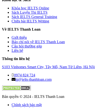
Khóa học IELTS Online
Sách Luyện Thi IELTS
Sách IELTS General Training
Chữa bài IELTS Writing
Về IELTS Thanh Loan
Giới thiệu
Báo chí nói về IELTS Thanh Loan
Câu hỏi thường gặp
Liên hệ
Thông tin liên hệ
S103 Vinhomes Smart City, Tây Mỗ, Nam Từ Liêm, Hà Nội
0974 824 724
hi@ielts-thanhloan.com
Bản quyền © 2024 - IELTS Thanh Loan
Chính sách bảo mật