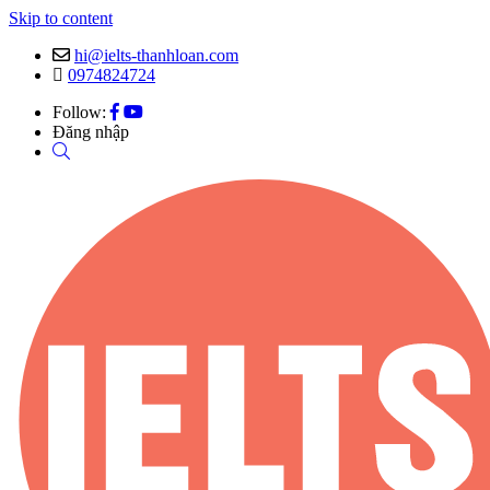
Skip to content
hi@ielts-thanhloan.com
0974824724
Follow:
Đăng nhập