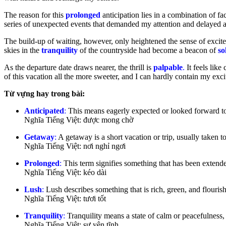
The reason for this
prolonged
anticipation lies in a combination of fa
series of unexpected events that demanded my attention and delayed an
The build-up of waiting, however, only heightened the sense of excite
skies in the
tranquility
of the countryside had become a beacon of
so
As the departure date draws nearer, the thrill is
palpable
.
It feels like
of this vacation all the more sweeter, and I can hardly contain my excit
Từ vựng hay trong bài:
Anticipated
:
This means eagerly expected or looked forward t
Nghĩa Tiếng Việt: được mong chờ
Getaway
:
A getaway is a short vacation or trip, usually taken t
Nghĩa Tiếng Việt: nơi nghỉ ngơi
Prolonged
:
This term signifies something that has been extended
Nghĩa Tiếng Việt: kéo dài
Lush
:
Lush describes something that is rich, green, and flourishi
Nghĩa Tiếng Việt: tươi tốt
Tranquility
:
Tranquility means a state of calm or peacefulness, 
Nghĩa Tiếng Việt: sự yên tĩnh