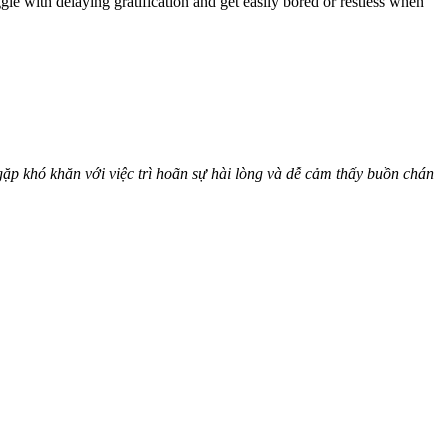
le with delaying gratification and get easily bored or restless when
gặp khó khăn với việc trì hoãn sự hài lòng và dễ cảm thấy buồn chán