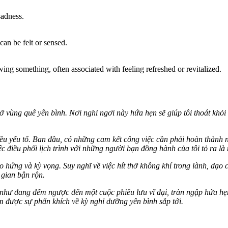
sadness.
can be felt or sensed.
ing something, often associated with feeling refreshed or revitalized.
ở vùng quê yên bình. Nơi nghỉ ngơi này hứa hẹn sẽ giúp tôi thoát khỏi
u yếu tố. Ban đầu, có những cam kết công việc cần phải hoàn thành nê
iệc điều phối lịch trình với những người bạn đồng hành của tôi tỏ ra là
hào hứng và kỳ vọng. Suy nghĩ về việc hít thở không khí trong lành, dạ
 gian bận rộn.
hư đang đếm ngược đến một cuộc phiêu lưu vĩ đại, tràn ngập hứa hẹn 
ìm được sự phấn khích về kỳ nghỉ dưỡng yên bình sắp tới.