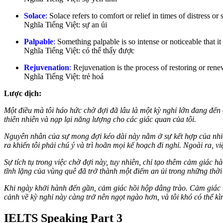
Solace
:
Solace refers to comfort or relief in times of distress or 
Nghĩa Tiếng Việt: sự an ủi
Palpable
:
Something palpable is so intense or noticeable that it 
Nghĩa Tiếng Việt: có thể thấy được
Rejuvenation
:
Rejuvenation is the process of restoring or renew
Nghĩa Tiếng Việt: trẻ hoá
Lược dịch:
Một điều mà tôi háo hức chờ đợi đã lâu là một kỳ nghỉ lớn đang đến 
thiên nhiên và nạp lại năng lượng cho các giác quan của tôi.
Nguyên nhân của sự mong đợi kéo dài này nằm ở sự kết hợp của nhiề
ra khiến tôi phải chú ý và trì hoãn mọi kế hoạch đi nghỉ. Ngoài ra, v
Sự tích tụ trong việc chờ đợi này, tuy nhiên, chỉ tạo thêm cảm giác 
tĩnh lặng của vùng quê đã trở thành một điểm an ủi trong những thời
Khi ngày khởi hành đến gần, cảm giác hồi hộp dâng trào. Cảm giác n
cảnh về kỳ nghỉ này càng trở nên ngọt ngào hơn, và tôi khó có thể k
IELTS Speaking Part 3