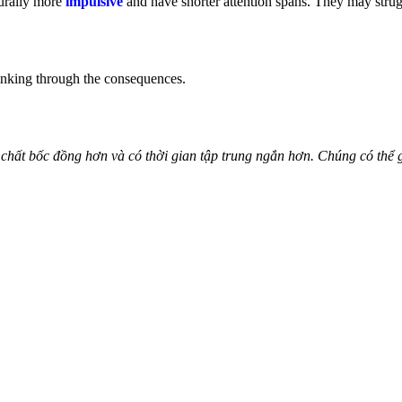
turally more
impulsive
and have shorter attention spans. They may strugg
hinking through the consequences.
 chất bốc đồng hơn và có thời gian tập trung ngắn hơn. Chúng có thể 