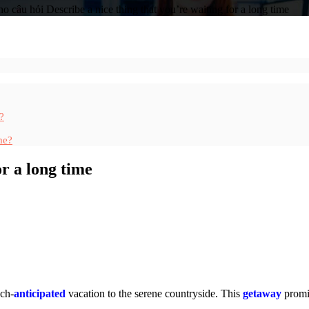
câu hỏi Describe a nice thing that you’re waiting for a long time
?
me?
or a long time
uch-
anticipated
vacation to the serene countryside. This
getaway
promi