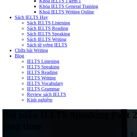
Khóa IELTS 1 kèm 1
Khóa IELTS General Training
Khoá IELTS Writing Online
Sách IELTS Hay
Sách IELTS Listening
Sách IELTS Reading
Sách IELTS Speaking
Sách IELTS Writing
Sách từ vựng IELTS
Chữa bài Writing
Blog
IELTS Listening
IELTS Speaking
IELTS Reading
IELTS Writing
IELTS Vocabulary
IELTS Grammar
Review sách IELTS
Kinh nghiệm
Bài mẫu IELTS Speaking Part 2 &
long time