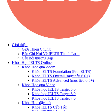
Giới thiệu
Giới Thiệu Chung
Báo Chí Nói Về IELTS Thanh Loan
Câu hỏi thường gặp
Khóa Học IELTS Online
Khóa Học qua Zoom
Khóa IELTS Foundation (Pre IELTS)
Khóa IELTS Overall (mục tiêu 6.0+)
Khóa IELTS Advanced (mục tiêu 6.5+)
Khóa Học qua Video
Khóa học IELTS Target 5.0
Khóa học IELTS Target 6.0
Khóa học IELTS Target 7.0
Khóa Học đặc biệt
Khóa IELTS Cấp Tốc