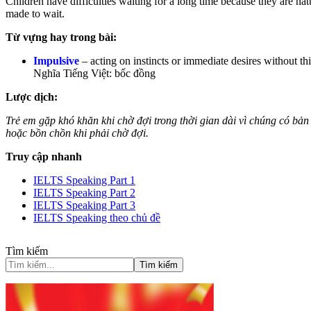
Children have difficulties waiting for a long time because they are na
made to wait.
Từ vựng hay trong bài:
Impulsive
– acting on instincts or immediate desires without t
Nghĩa Tiếng Việt: bốc đồng
Lược dịch:
Trẻ em gặp khó khăn khi chờ đợi trong thời gian dài vì chúng có bản
hoặc bồn chồn khi phải chờ đợi.
Truy cập nhanh
IELTS Speaking Part 1
IELTS Speaking Part 2
IELTS Speaking Part 3
IELTS Speaking theo chủ đề
Tìm kiếm
Tìm kiếm