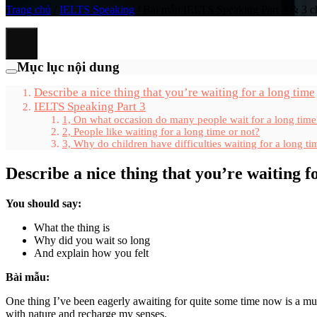
Trang chủ
/
IELTS Speaking
/
Bài mẫu IELTS Speaking Part 2 & 3 cho 
Mục lục nội dung
Describe a nice thing that you’re waiting for a long time
IELTS Speaking Part 3
1, On what occasion do many people wait for a long time
2, People like waiting for a long time or not?
3, Why do children have difficulties waiting for a long ti
Describe a nice thing that you’re waiting f
You should say:
What the thing is
Why did you wait so long
And explain how you felt
Bài mẫu:
One thing I’ve been eagerly awaiting for quite some time now is a m
with nature and recharge my senses.