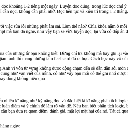
 đọc khoảng 1-2 tiếng một ngày. Luyện đọc đúng, trong lúc đọc chú ý p
 cần đọc, không cần phải nhớ. Đọc liên tục và kiên trì trong 1-2 thán
với việc sửa lỗi những phát âm sai. Làm thế nào? Chìa khóa nằm ở mối 
script mà bạn đã nghe, như vậy bạn sẽ vừa luyện đọc, lại vừa có đáp á
nghĩa của những từ bạn không biết. Đừng chỉ tra không mà hãy ghi lại 
 gian rảnh thì mang những tấm flashcard đó ra học. Cách học này vô cù
ng Anh vì vốn từ vựng không được động chạm đến sẽ dần dần sói mòn q
ói cũng như văn viết của mình, có như vậy bạn mới có thể ghi nhớ đượ
 hay dùng không hiệu quả
n nhiều kĩ năng như kỹ năng đọc và đặc biệt là kĩ năng phân tích logic
 luận điểm và ý chính để làm rõ vấn đề. Nếu bạn biết phân tích logic, 
cần bạn đưa ra quan điểm, đánh giá, mặt lợi mặt hại của nó. Tất cả q
 hằng ngày: