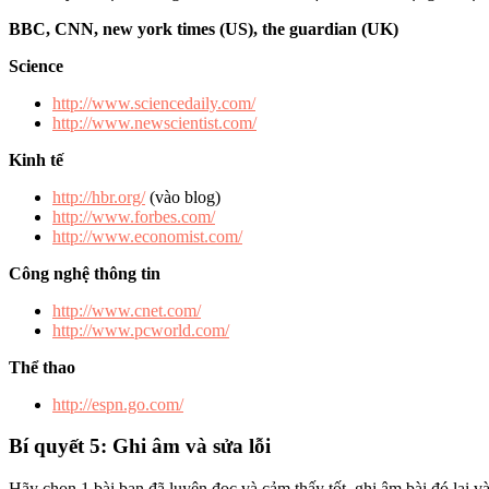
BBC, CNN, new york times (US), the guardian (UK)
Science
http://www.sciencedaily.com/
http://www.newscientist.com/
Kinh tế
http://hbr.org/
(vào blog)
http://www.forbes.com/
http://www.economist.com/
Công nghệ thông tin
http://www.cnet.com/
http://www.pcworld.com/
Thể thao
http://espn.go.com/
Bí quyết 5: Ghi âm và sửa lỗi
Hãy chọn 1 bài bạn đã luyện đọc và cảm thấy tốt, ghi âm bài đó lại và