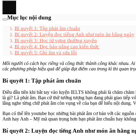
Mục lục nội dung
Bí quyết 1: Tập phát âm chuẩn
Bí quyết 2: Luyện đọc tiếng Anh như món ăn hằng ngày
Bí quyết 3: Học từ vựng thường xuyên
Bí quyết 4: Đọc báo nâng cao kiến thức
Bí quyết 5: Ghi âm và sửa lỗi
Mỗi người có cách học riêng và công thức thành công khác nhau. Ai
các phương pháp hiệu quả để giúp đạt điểm cao trong kì thi quan tr
Bí quyết 1: Tập phát âm chuẩn
Điều đầu tiên khi bắt tay vào luyện IELTS không phải là chăm chăm lu
là gì? Là phát âm. Bạn cứ thử tưởng tượng bạn đang phải giao tiếp vớ
lắng nghe từng chữ phát âm còn vụng về của bạn để hiểu nội dung. Vậ
Bạn có thể lên youtube học những bài phát âm cơ bản với các nguồn
Anh hay Anh – Mỹ mà quan trọng hơn bạn phát âm chuẩn hay không
Bí quyết 2: Luyện đọc tiếng Anh như món ăn hằng n