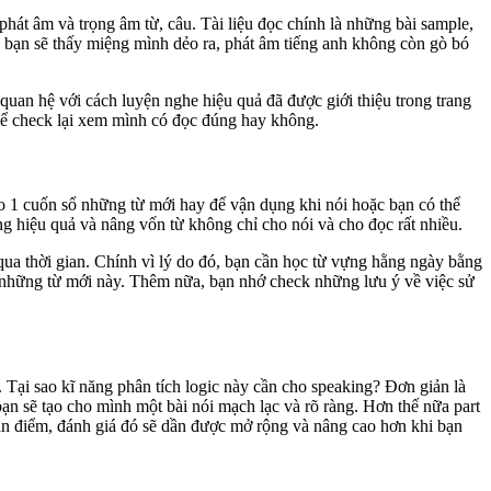
hát âm và trọng âm từ, câu. Tài liệu đọc chính là những bài sample,
g, bạn sẽ thấy miệng mình dẻo ra, phát âm tiếng anh không còn gò bó
quan hệ với cách luyện nghe hiệu quả đã được giới thiệu trong trang
n để check lại xem mình có đọc đúng hay không.
vào 1 cuốn sổ những từ mới hay để vận dụng khi nói hoặc bạn có thể
ng hiệu quả và nâng vốn từ không chỉ cho nói và cho đọc rất nhiều.
ua thời gian. Chính vì lý do đó, bạn cần học từ vựng hằng ngày bằng
c những từ mới này. Thêm nữa, bạn nhớ check những lưu ý về việc sử
. Tại sao kĩ năng phân tích logic này cần cho speaking? Đơn giản là
bạn sẽ tạo cho mình một bài nói mạch lạc và rõ ràng. Hơn thế nữa part
uan điểm, đánh giá đó sẽ dần được mở rộng và nâng cao hơn khi bạn