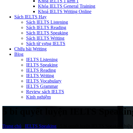
Khóa IELTS 1 kèm 1
Khóa IELTS General Training
Khoá IELTS Writing Online
Sách IELTS Hay
Sách IELTS Listening
Sách IELTS Reading
Sách IELTS Speaking
Sách IELTS Writing
Sách từ vựng IELTS
Chữa bài Writing
Blog
IELTS Listening
IELTS Speaking
IELTS Reading
IELTS Writing
IELTS Vocabulary
IELTS Grammar
Review sách IELTS
Kinh nghiệm
5 bí quyết luyện IELTS Speakin
Trang chủ
/
IELTS Speaking
/
5 bí quyết luyện IELTS Speaking hiệu