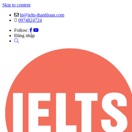
Skip to content
hi@ielts-thanhloan.com
0974824724
Follow:
Đăng nhập