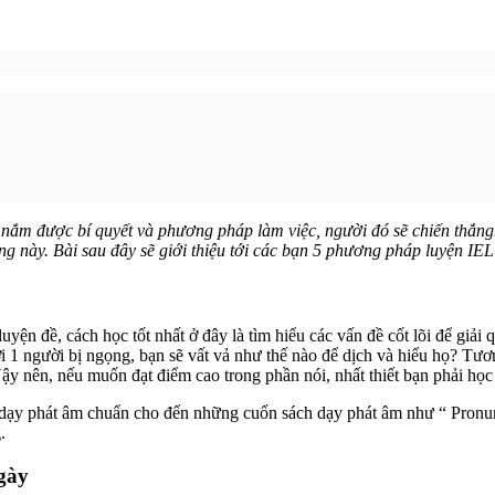
 nắm được bí quyết và phương pháp làm việc, người đó sẽ chiến thắng
ọng này. Bài sau đây sẽ giới thiệu tới các bạn 5 phương pháp luyện IE
yện đề, cách học tốt nhất ở đây là tìm hiểu các vấn đề cốt lõi để giải
i 1 người bị ngọng, bạn sẽ vất vả như thế nào để dịch và hiểu họ? Tươ
y nên, nếu muốn đạt điểm cao trong phần nói, nhất thiết bạn phải học 
 dạy phát âm chuẩn cho đến những cuốn sách dạy phát âm như “ Pronu
.
gày