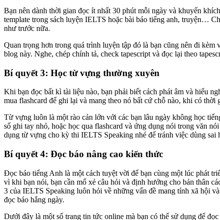
Bạn nên dành thời gian đọc ít nhất 30 phút mỗi ngày và khuyến khích
template trong sách luyện IELTS hoặc bài báo tiếng anh, truyện… Chỉ
như trước nữa.
Quan trọng hơn trong quá trình luyện tập đó là bạn cũng nên đi kèm 
blog này. Nghe, chép chính tả, check tapescript và đọc lại theo tape
Bí quyết 3: Học từ vựng thường xuyên
Khi bạn đọc bất kì tài liệu nào, bạn phải biết cách phát âm và hiểu 
mua flashcard để ghi lại và mang theo nó bất cứ chỗ nào, khi có thời
Từ vựng luôn là một rào cản lớn với các bạn lâu ngày không học tiế
sổ ghi tay nhỏ, hoặc học qua flashcard và ứng dụng nói trong văn n
dụng từ vựng cho kỳ thi IELTS Speaking nhé để tránh việc dùng sai
Bí quyết 4: Đọc báo nâng cao kiến thức
Đọc báo tiếng Anh là một cách tuyệt vời để bạn cùng một lúc phát triể
vì khi bạn nói, bạn cần mổ xẻ câu hỏi và định hướng cho bản thân các
3 của IELTS Speaking luôn hỏi về những vấn đề mang tính xã hội và 
đọc báo hắng ngày.
Dưới đây là một số trang tin tức online mà bạn có thể sử dụng để đọc