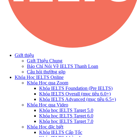
Giới thiệu
Giới Thiệu Chung
Báo Chí Nói Về IELTS Thanh Loan
Câu hỏi thường gặp
Khóa Học IELTS Online
Khóa Học qua Zoom
Khóa IELTS Foundation (Pre IELTS)
Khóa IELTS Overall (mục tiêu 6.0+)
Khóa IELTS Advanced (mục tiêu 6.5+)
Khóa Học qua Video
Khóa học IELTS Target 5.0
Khóa học IELTS Target 6.0
Khóa học IELTS Target 7.0
Khóa Học đặc biệt
Khóa IELTS Cấp Tốc