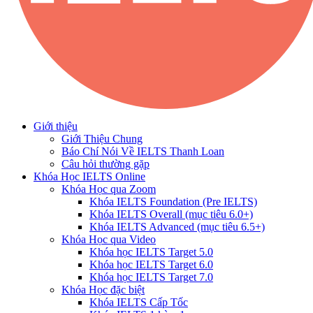
Giới thiệu
Giới Thiệu Chung
Báo Chí Nói Về IELTS Thanh Loan
Câu hỏi thường gặp
Khóa Học IELTS Online
Khóa Học qua Zoom
Khóa IELTS Foundation (Pre IELTS)
Khóa IELTS Overall (mục tiêu 6.0+)
Khóa IELTS Advanced (mục tiêu 6.5+)
Khóa Học qua Video
Khóa học IELTS Target 5.0
Khóa học IELTS Target 6.0
Khóa học IELTS Target 7.0
Khóa Học đặc biệt
Khóa IELTS Cấp Tốc