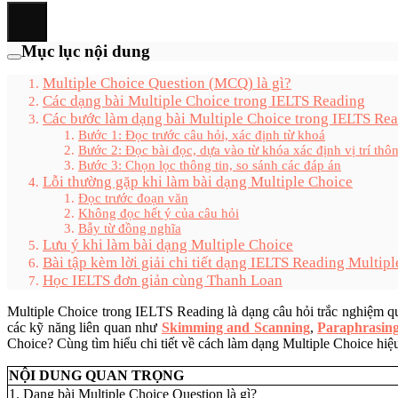
Mục lục nội dung
Multiple Choice Question (MCQ) là gì?
Các dạng bài Multiple Choice trong IELTS Reading
Các bước làm dạng bài Multiple Choice trong IELTS Re
Bước 1: Đọc trước câu hỏi, xác định từ khoá
Bước 2: Đọc bài đọc, dựa vào từ khóa xác định vị trí thôn
Bước 3: Chọn lọc thông tin, so sánh các đáp án
Lỗi thường gặp khi làm bài dạng Multiple Choice
Đọc trước đoạn văn
Không đọc hết ý của câu hỏi
Bẫy từ đồng nghĩa
Lưu ý khi làm bài dạng Multiple Choice
Bài tập kèm lời giải chi tiết dạng IELTS Reading Multip
Học IELTS đơn giản cùng Thanh Loan
Multiple Choice trong IELTS Reading là dạng câu hỏi trắc nghiệm que
các kỹ năng liên quan như
Skimming and Scanning
,
Paraphrasin
Choice? Cùng tìm hiểu chi tiết về cách làm dạng Multiple Choice hiệu
NỘI DUNG QUAN TRỌNG
1. Dạng bài Multiple Choice Question là gì?