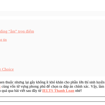
ading “ẵm” trọn điểm
g tin
le Choice
n thuộc nhưng lại gây không ít khó khăn cho phần lớn thí sinh luyện 
g
cùng vốn từ vựng phong phú để chọn ra đáp án chính xác. Vậy, làm 
 quả qua bài viết sau đây từ
IELTS Thanh Loan
nhé!