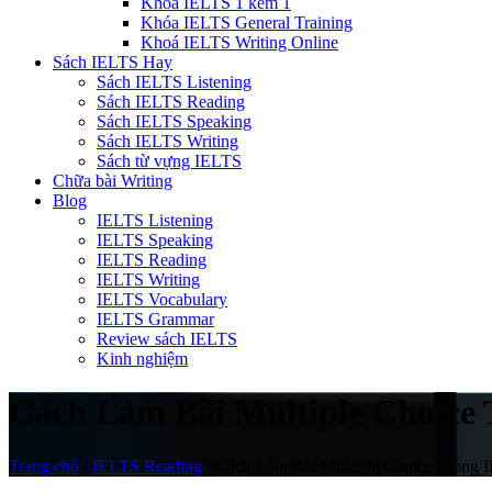
Khóa IELTS 1 kèm 1
Khóa IELTS General Training
Khoá IELTS Writing Online
Sách IELTS Hay
Sách IELTS Listening
Sách IELTS Reading
Sách IELTS Speaking
Sách IELTS Writing
Sách từ vựng IELTS
Chữa bài Writing
Blog
IELTS Listening
IELTS Speaking
IELTS Reading
IELTS Writing
IELTS Vocabulary
IELTS Grammar
Review sách IELTS
Kinh nghiệm
Cách Làm Bài Multiple Choice
Trang chủ
/
IELTS Reading
/
Cách Làm Bài Multiple Choice Trong 