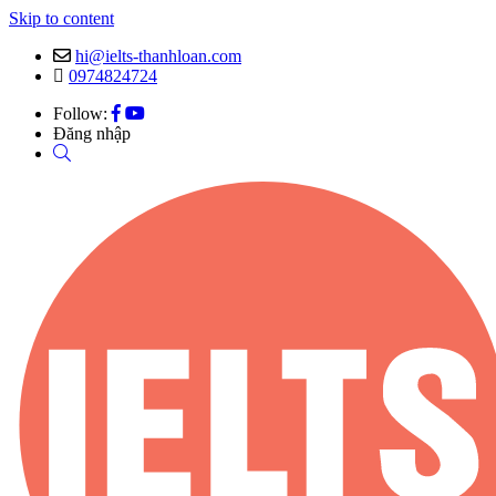
Skip to content
hi@ielts-thanhloan.com
0974824724
Follow:
Đăng nhập