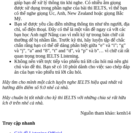
giúp bạn dễ xử lý thông tin khi nghe. Có nhiều âm giọng
được sử dụng trong phần nghe của bài thi IELTS, vì thế bạn
có thể nghe giọng Úc, Anh, New Zealand hoặc giọng Bắc
Mỹ.
Bạn sẽ được yêu cầu điền những thông tin như tên người, địa
chỉ, số điện thoại. Đây có thể là một vấn đề ngay cả với các
bạn học Anh ngữ Nâng cao vì mỗi ký tự trong bản chữ cái
thường dễ bị nhầm lẫn. Trước kỳ thi, hãy luyện tập để chắc
chắn rằng bạn có thể dễ dàng phân biệt giữa “e” và “i”; “g”
và “j”, “a” and “8”, “t” and “d”, và “p” và b”… vì chữ cái rất
quan trọng trong IELTS Listening.
Không nên viết trực tiếp vào phiếu trả lời câu hỏi mà nên ghi
chú vào đề thi. Bạn sẽ có 10 phút dành cho việc sao chép đáp
án của bạn vào phiếu trả lời câu hỏi.
Hãy tìm cho mình một cách luyện nghe IELTS hiệu quả nhất và
hướng đến điểm số 9.0 nhé cả nhà.
Hãy chuẩn bị tốt nhất cho kỳ thi IELTS với những chia sẻ rất hữu
ích ở trên nhé cả nhà.
Nguồn tham khảo: kenh14
Truy cập nhanh