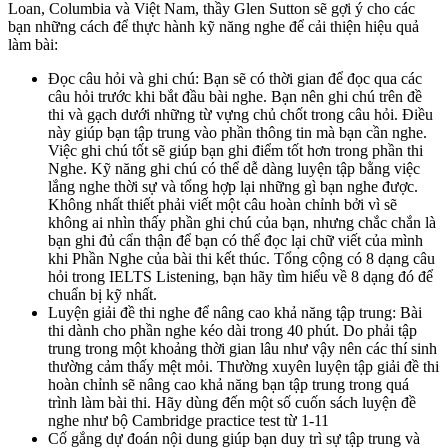
Loan, Columbia và Việt Nam, thầy Glen Sutton sẽ gợi ý cho các
bạn những cách để thực hành kỹ năng nghe để cải thiện hiệu quả
làm bài:
Đọc câu hỏi và ghi chú: Bạn sẽ có thời gian để đọc qua các
câu hỏi trước khi bắt đầu bài nghe. Bạn nên ghi chú trên đề
thi và gạch dưới những từ vựng chủ chốt trong câu hỏi. Điều
này giúp bạn tập trung vào phần thông tin mà bạn cần nghe.
Việc ghi chú tốt sẽ giúp bạn ghi điểm tốt hơn trong phần thi
Nghe. Kỹ năng ghi chú có thể dễ dàng luyện tập bằng việc
lắng nghe thời sự và tổng hợp lại những gì bạn nghe được.
Không nhất thiết phải viết một câu hoàn chỉnh bởi vì sẽ
không ai nhìn thấy phần ghi chú của bạn, nhưng chắc chắn là
bạn ghi đủ cẩn thận để bạn có thể đọc lại chữ viết của mình
khi Phần Nghe của bài thi kết thúc. Tổng cộng có 8 dạng câu
hỏi trong IELTS Listening, bạn hãy tìm hiểu về 8 dạng đó để
chuẩn bị kỹ nhất.
Luyện giải đề thi nghe để nâng cao khả năng tập trung: Bài
thi dành cho phần nghe kéo dài trong 40 phút. Do phải tập
trung trong một khoảng thời gian lâu như vậy nên các thí sinh
thường cảm thấy mệt mỏi. Thường xuyên luyện tập giải đề thi
hoàn chỉnh sẽ nâng cao khả năng bạn tập trung trong quá
trình làm bài thi. Hãy dùng đến một số cuốn sách luyện đề
nghe như bộ Cambridge practice test từ 1-11
Cố gắng dự đoán nội dung giúp bạn duy trì sự tập trung và