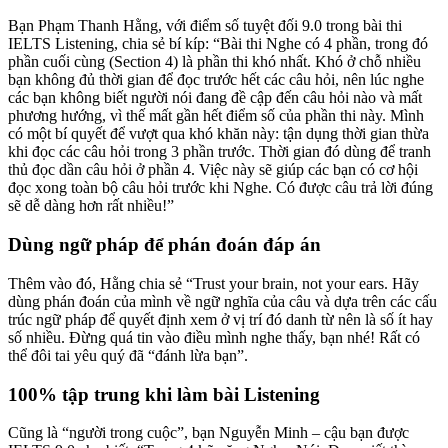
Bạn Phạm Thanh Hằng, với điểm số tuyệt đối 9.0 trong bài thi
IELTS Listening, chia sẻ bí kíp: “Bài thi Nghe có 4 phần, trong đó
phần cuối cùng (Section 4) là phần thi khó nhất. Khó ở chỗ nhiều
bạn không đủ thời gian để đọc trước hết các câu hỏi, nên lúc nghe
các bạn không biết người nói đang đề cập đến câu hỏi nào và mất
phương hướng, vì thế mất gần hết điểm số của phần thi này. Mình
có một bí quyết để vượt qua khó khăn này: tận dụng thời gian thừa
khi đọc các câu hỏi trong 3 phần trước. Thời gian đó dùng để tranh
thủ đọc dần câu hỏi ở phần 4. Việc này sẽ giúp các bạn có cơ hội
đọc xong toàn bộ câu hỏi trước khi Nghe. Có được câu trả lời đúng
sẽ dễ dàng hơn rất nhiều!”
Dùng ngữ pháp để phán đoán đáp án
Thêm vào đó, Hằng chia sẻ “Trust your brain, not your ears. Hãy
dùng phán đoán của mình về ngữ nghĩa của câu và dựa trên các cấu
trúc ngữ pháp để quyết định xem ở vị trí đó danh từ nên là số ít hay
số nhiều. Đừng quá tin vào điều mình nghe thấy, bạn nhé! Rất có
thể đôi tai yêu quý đã “đánh lừa bạn”.
100% tập trung khi làm bài Listening
Cũng là “người trong cuộc”, bạn Nguyễn Minh – cậu bạn được