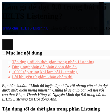
Làm gì để đạt 9.0 trong bài thi
IELTS Listening?
Trang chủ
/
IELTS Listening
/
Làm gì để đạt 9.0 trong bài thi IELTS
Listening?
Mục lục nội dung
Tận dụng tối đa thời gian trong phần Listening
Dùng ngữ pháp để phán đoán đáp án
100% tập trung khi làm bài Listening
Lời khuyên từ giám khảo chấm thi
Bạn băn khoăn: “Mình đã luyện tập nhiều rồi nhưng vẫn chưa đạt
được mức điểm mong muốn?” Chúng tớ sẽ giúp bạn kết nối với
cao thủ: Phạm Thanh Hằng và Nguyễn Minh đạt 9.0 trong bài thi
IELTS Listening tại Hội đồng Anh.
Tận dụng tối đa thời gian trong phần Listening