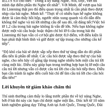
IELTS 9.0 cho biết: “Trong 4 kỹ năng Nghe, Nói, Đọc, viết thì
mình đạt điểm phần thi Nghe tốt nhất”. Với Minh, để vượt qua bài
thi Listening thật pro thì điều quan trọng nhất là cần phải theo được
nhịp của bài nghe. Minh kể: “Thực tế có nhiều bạn hễ nghe không
được là cảm thấy hồi hộp, ngước nhìn xung quanh và rồi dẫn đến
không thể nghe và trả lời những câu dễ sau đó, rất đáng tiếc!Việc bỏ
lỡ 1,2 câu trong bài nghe không là vấn đề lớn. Nếu bạn không nghe
được một vài câu hoặc hoặc thậm chí bỏ lỡ 6 câu trong bài thi
Listening thì bạn vẫn có cơ hội ghi được 8,0 điểm, với điều kiện là
bạn phải thật bình tĩnh và giữ được sự tập trung cho những câu kế
tiếp”.
“Độ khó của bài sẽ được sắp xếp theo thứ tự tăng dần do đó phần
đầu tiên là phần dễ nhất. Các câu hỏi được sắp theo thứ tự của bài
nghe, cho nên hãy cố gắng tập trung nghe nhiều hơn một câu trả lời
cùng một lúc. Điều này giúp bạn trong trường hợp bạn bị lỡ một câu
câu trả lời nhưng vẫn có được câu trả lời cho câu hỏi tiếp theo. Điều
bạn cần tránh là nghe đến cuối bài chỉ để tìm câu trả lời cho câu hỏi
đầu tiên!”
Lời khuyên từ giám khảo chấm thi
Thí sinh thường cảm thấy lo lắng trước phần thi về kỹ năng Nghe,
bởi ở bài thi này các bạn chỉ được nghe một lần.. Đúc kết từ 10 năm
kinh nghiệm giảng dạy Tiếng Anh tại Anh Quốc, Trung Quốc, Đài