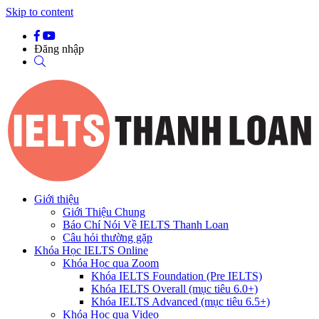
Skip to content
Đăng nhập
Giới thiệu
Giới Thiệu Chung
Báo Chí Nói Về IELTS Thanh Loan
Câu hỏi thường gặp
Khóa Học IELTS Online
Khóa Học qua Zoom
Khóa IELTS Foundation (Pre IELTS)
Khóa IELTS Overall (mục tiêu 6.0+)
Khóa IELTS Advanced (mục tiêu 6.5+)
Khóa Học qua Video