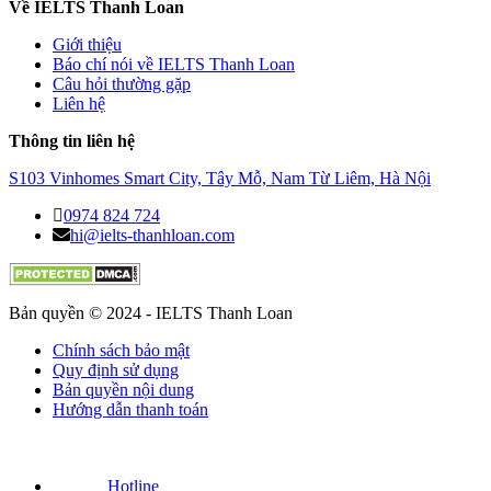
Về IELTS Thanh Loan
Giới thiệu
Báo chí nói về IELTS Thanh Loan
Câu hỏi thường gặp
Liên hệ
Thông tin liên hệ
S103 Vinhomes Smart City, Tây Mỗ, Nam Từ Liêm, Hà Nội
0974 824 724
hi@ielts-thanhloan.com
Bản quyền © 2024 - IELTS Thanh Loan
Chính sách bảo mật
Quy định sử dụng
Bản quyền nội dung
Hướng dẫn thanh toán
Hotline