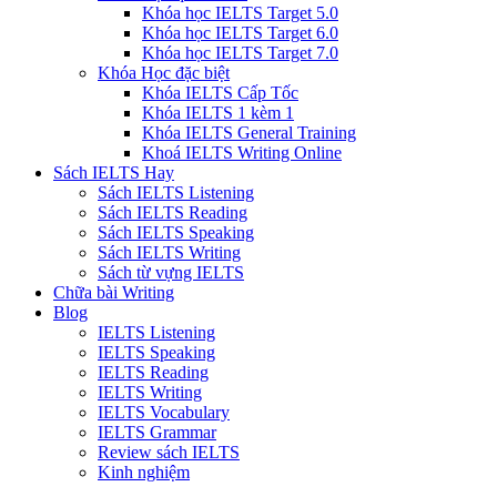
Khóa học IELTS Target 5.0
Khóa học IELTS Target 6.0
Khóa học IELTS Target 7.0
Khóa Học đặc biệt
Khóa IELTS Cấp Tốc
Khóa IELTS 1 kèm 1
Khóa IELTS General Training
Khoá IELTS Writing Online
Sách IELTS Hay
Sách IELTS Listening
Sách IELTS Reading
Sách IELTS Speaking
Sách IELTS Writing
Sách từ vựng IELTS
Chữa bài Writing
Blog
IELTS Listening
IELTS Speaking
IELTS Reading
IELTS Writing
IELTS Vocabulary
IELTS Grammar
Review sách IELTS
Kinh nghiệm