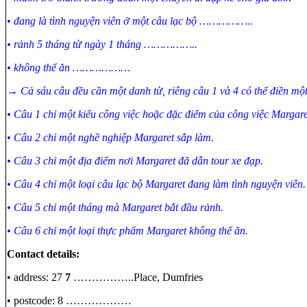
• đang là tình nguyện viên ở một câu lạc bộ ……………..
• rảnh 5 tháng từ ngày 1 tháng ……………..
• không thể ăn ………………
→ Cả sáu câu đều cần một danh từ, riêng câu 1 và 4 có thể điền một
• Câu 1 chỉ một kiểu công việc hoặc đặc điểm của công việc Margar
• Câu 2 chỉ một nghề nghiệp Margaret sắp làm.
• Câu 3 chỉ một địa điểm nơi Margaret đã dẫn tour xe đạp.
• Câu 4 chỉ một loại câu lạc bộ Margaret đang làm tình nguyện viên.
• Câu 5 chỉ một tháng mà Margaret bắt đầu rảnh.
• Câu 6 chỉ một loại thực phẩm Margaret không thể ăn.
Contact details:
• address: 27
7
……………..Place, Dumfries
• postcode: 8 ………………