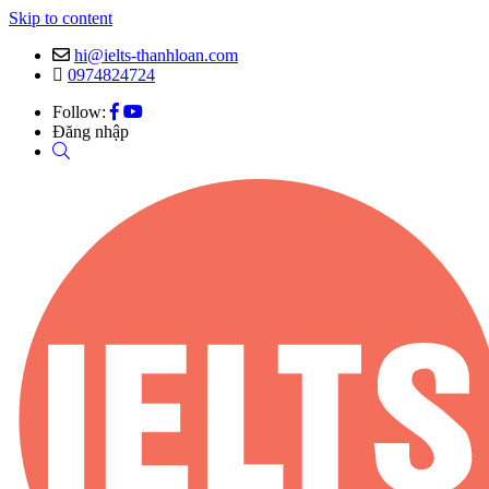
Skip to content
hi@ielts-thanhloan.com
0974824724
Follow:
Đăng nhập