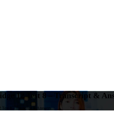
dge 12 Test 8 – Transcript & An
 Test 8 – Transcript & Answers