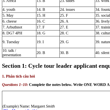
3. Africa
13. B
23. slides
33. work 
4. youth
14. B
24. issues
34. fount
5. May
15. H
25. F
35. social
6. cheese
16. C
26. A
36. lively
7. Arbuthnot
17. F
27. E
37. traini
8. DG7 4PH
18. G
28. C
38. cultu
9. Tuesday
19. I
29. G
39. natur
10. talk /
20. B
30. B
40. silent
presentation
Section 1: Cycle tour leader applicant enq
1. Phân tích câu hỏi
Questions 1–10:
Complete the notes below. Write ONE WORD 
(Example) Name: Margaret
Smith