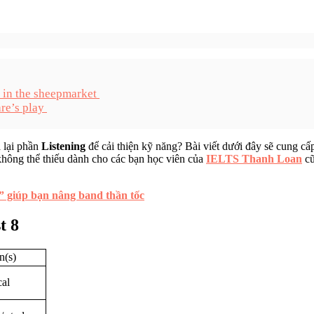
y in the sheepmarket
are’s play
 lại phần
Listening
để cải thiện kỹ năng? Bài viết dưới đây sẽ cung c
ệu không thể thiếu dành cho các bạn học viên của
IELTS Thanh Loan
cũ
” giúp bạn nâng band thần tốc
t 8
n(s)
cal