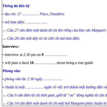
Thông tin liên hệ
• địa chỉ: 27 …………… Place, Dumfries
• mã bưu điện: ……………….
→ Câu 27 cần điền một danh từ chỉ tên riêng của khu vực Margaret
→ Câu 28 cần một dãy số và chữ chỉ mã bưu điện.
Interview:
• interview at 2.30 pm on
9
………………
• will plan a short
10
…………….. about being a tour guide
Phỏng vấn:
• phỏng vấn lúc 2:30 ngày ……………..
• chuẩn bị một ……………. ngắn về việc trở thành một hướng dẫn viê
→ Câu 9 cần điền từ chỉ thời gian, giới từ “on” đồng nghĩa từ cần đ
→ Câu 10 cần điền một danh từ chỉ một thứ Margaret phải chuẩn bị l