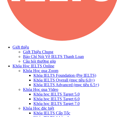
Giới thiệu
Giới Thiệu Chung
Báo Chí Nói Về IELTS Thanh Loan
Câu hỏi thường gặp
Khóa Học IELTS Online
Khóa Học qua Zoom
Khóa IELTS Foundation (Pre IELTS)
Khóa IELTS Overall (mục tiêu 6.0+)
Khóa IELTS Advanced (mục tiêu 6.5+)
Khóa Học qua Video
Khóa học IELTS Target 5.0
Khóa học IELTS Target 6.0
Khóa học IELTS Target 7.0
Khóa Học đặc biệt
Khóa IELTS Cấp Tốc