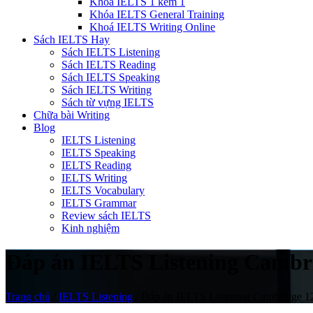
Khóa IELTS 1 kèm 1
Khóa IELTS General Training
Khoá IELTS Writing Online
Sách IELTS Hay
Sách IELTS Listening
Sách IELTS Reading
Sách IELTS Speaking
Sách IELTS Writing
Sách từ vựng IELTS
Chữa bài Writing
Blog
IELTS Listening
IELTS Speaking
IELTS Reading
IELTS Writing
IELTS Vocabulary
IELTS Grammar
Review sách IELTS
Kinh nghiệm
Đáp án IELTS Listening Cambri
Trang chủ
/
IELTS Listening
/
Đáp án IELTS Listening Cambridge 12