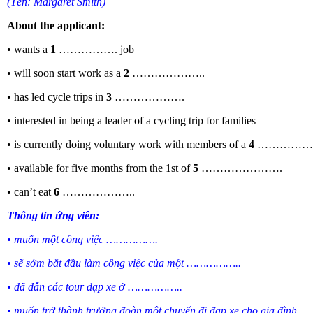
(Tên: Margaret Smith)
About the applicant:
• wants a
1
……………. job
• will soon start work as a
2
………………..
• has led cycle trips in
3
……………….
• interested in being a leader of a cycling trip for families
• is currently doing voluntary work with members of a
4
……………….
• available for five months from the 1st of
5
………………….
• can’t eat
6
………………..
Thông tin ứng viên:
• muốn một công việc …………….
• sẽ sớm bắt đầu làm công việc của một ……………..
• đã dẫn các tour đạp xe ở ……………..
• muốn trở thành trưởng đoàn một chuyến đi đạp xe cho gia đình