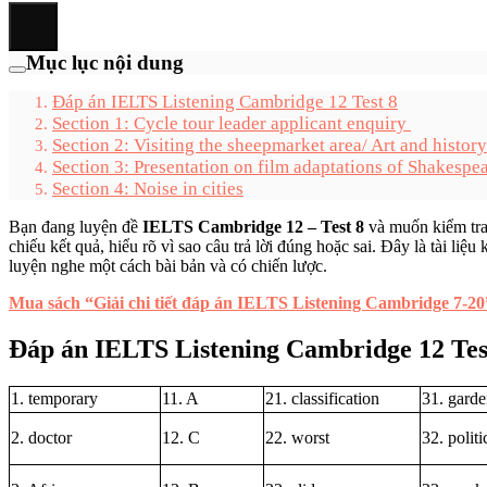
Mục lục nội dung
Đáp án IELTS Listening Cambridge 12 Test 8
Section 1: Cycle tour leader applicant enquiry
Section 2: Visiting the sheepmarket area/ Art and histor
Section 3: Presentation on film adaptations of Shakespe
Section 4: Noise in cities
Bạn đang luyện đề
IELTS Cambridge 12 – Test 8
và muốn kiểm tra
chiếu kết quả, hiểu rõ vì sao câu trả lời đúng hoặc sai. Đây là tài li
luyện nghe một cách bài bản và có chiến lược.
Mua sách “Giải chi tiết đáp án IELTS Listening Cambridge 7-20
Đáp án IELTS Listening Cambridge 12 Tes
1. temporary
11. A
21. classification
31. garde
2. doctor
12. C
22. worst
32. politi