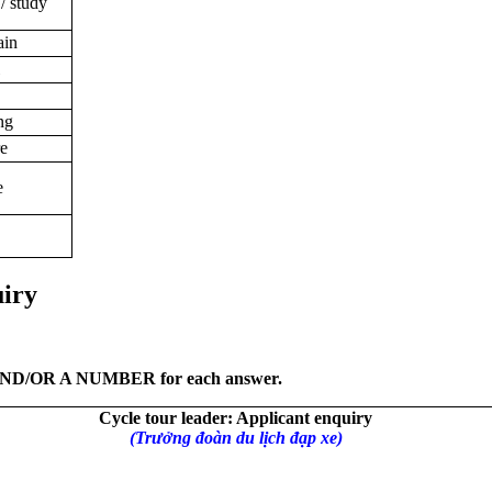
/ study
ain
ng
re
e
uiry
AND/OR A NUMBER for each answer.
Cycle tour leader: Applicant enquiry
(Trưởng đoàn du lịch đạp xe)